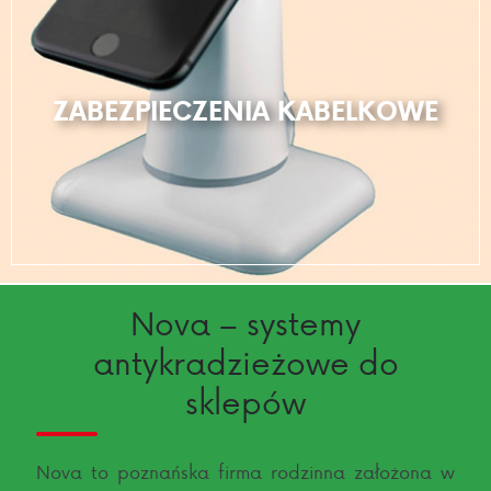
ZABEZPIECZENIA KABELKOWE
Nova – systemy
antykradzieżowe do
sklepów
Nova to poznańska firma rodzinna założona w