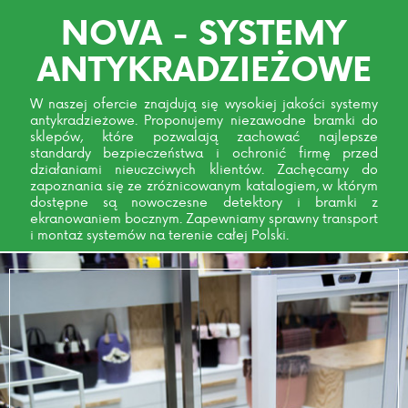
NOVA - SYSTEMY
ANTYKRADZIEŻOWE
W naszej ofercie znajdują się wysokiej jakości systemy
antykradzieżowe. Proponujemy niezawodne bramki do
sklepów, które pozwalają zachować najlepsze
standardy bezpieczeństwa i ochronić firmę przed
działaniami nieuczciwych klientów. Zachęcamy do
zapoznania się ze zróżnicowanym katalogiem, w którym
dostępne są nowoczesne detektory i bramki z
ekranowaniem bocznym. Zapewniamy sprawny transport
i montaż systemów na terenie całej Polski.