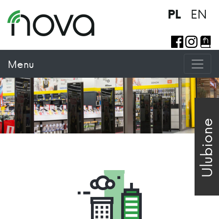
EN
PL
Menu
Ulubione