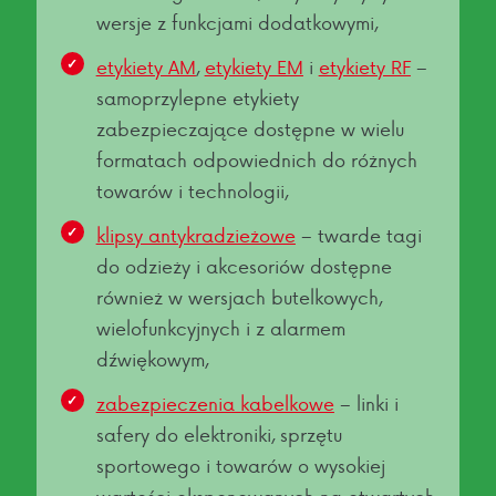
wersje z funkcjami dodatkowymi,
etykiety AM
,
etykiety EM
i
etykiety RF
–
samoprzylepne etykiety
zabezpieczające dostępne w wielu
formatach odpowiednich do różnych
towarów i technologii,
klipsy antykradzieżowe
– twarde tagi
do odzieży i akcesoriów dostępne
również w wersjach butelkowych,
wielofunkcyjnych i z alarmem
dźwiękowym,
zabezpieczenia kabelkowe
– linki i
safery do elektroniki, sprzętu
sportowego i towarów o wysokiej
wartości eksponowanych na otwartych