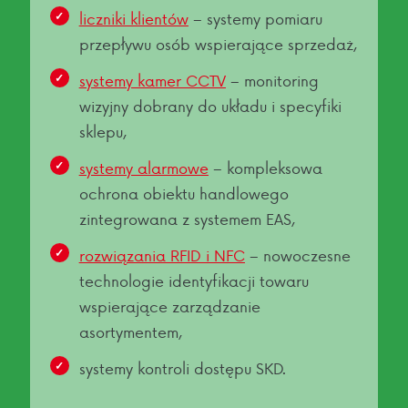
liczniki klientów
– systemy pomiaru
przepływu osób wspierające sprzedaż,
systemy kamer CCTV
– monitoring
wizyjny dobrany do układu i specyfiki
sklepu,
systemy alarmowe
– kompleksowa
ochrona obiektu handlowego
zintegrowana z systemem EAS,
rozwiązania RFID i NFC
– nowoczesne
technologie identyfikacji towaru
wspierające zarządzanie
asortymentem,
systemy kontroli dostępu SKD.