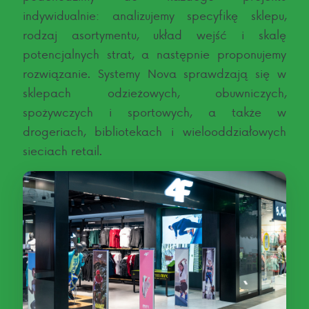
indywidualnie: analizujemy specyfikę sklepu,
rodzaj asortymentu, układ wejść i skalę
potencjalnych strat, a następnie proponujemy
rozwiązanie. Systemy Nova sprawdzają się w
sklepach odzieżowych, obuwniczych,
spożywczych i sportowych, a także w
drogeriach, bibliotekach i wielooddziałowych
sieciach retail.