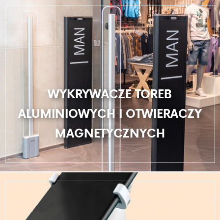
WYKRYWACZE TOREB
ALUMINIOWYCH I OTWIERACZY
MAGNETYCZNYCH