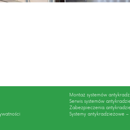
Montaż systemów antykrad
Serwis systemów antykradz
Zabezpieczenia antykradz
rywatności
Systemy antykradzieżowe –