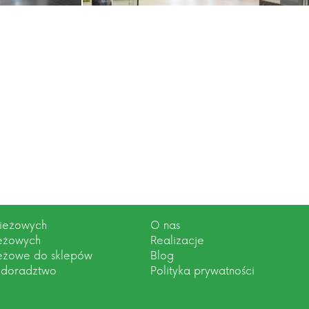
zieżowych
O nas
ieżowych
Realizacje
ieżowe do sklepów
Blog
 doradztwo
Polityka prywatności