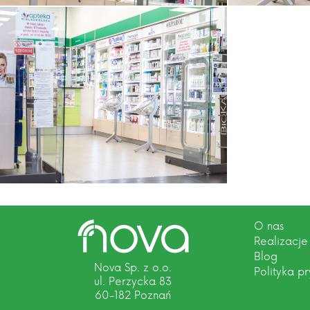
O nas
Realizacje
Blog
Nova Sp. z o.o.
Polityka p
ul. Perzycka 83
60-182 Poznań