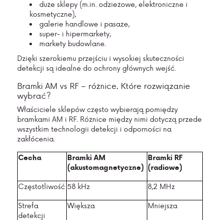
duże sklepy (m.in. odzieżowe, elektroniczne i
kosmetyczne),
galerie handlowe i pasaże,
super- i hipermarkety,
markety budowlane.
Dzięki szerokiemu przejściu i wysokiej skuteczności
detekcji są idealne do ochrony głównych wejść.
Bramki AM vs RF – różnice. Które rozwiązanie
wybrać?
Właściciele sklepów często wybierają pomiędzy
bramkami AM i RF. Różnice między nimi dotyczą przede
wszystkim technologii detekcji i odporności na
zakłócenia.
Cecha
Bramki AM
Bramki RF
(akustomagnetyczne)
(radiowe)
Częstotliwość
58 kHz
8,2
MHz
Strefa
Większa
Mniejsza
detekcji