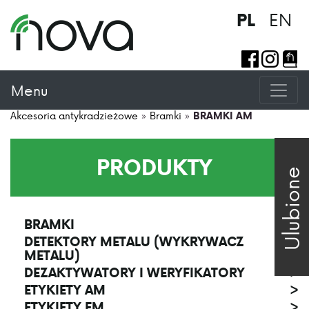
EN
PL
Menu
Akcesoria antykradzieżowe
»
Bramki
»
BRAMKI AM
PRODUKTY
Ulubione
BRAMKI
>
DETEKTORY METALU (WYKRYWACZ
>
METALU)
DEZAKTYWATORY I WERYFIKATORY
>
ETYKIETY AM
>
ETYKIETY EM
>