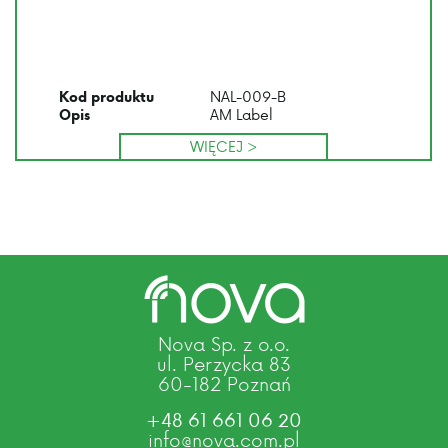
NAL-009-B
Kod produktu
AM Label
Opis
WIĘCEJ >
Nova Sp. z o.o.
ul. Perzycka 83
60-182 Poznań
+48 61 661 06 20
info@nova.com.pl