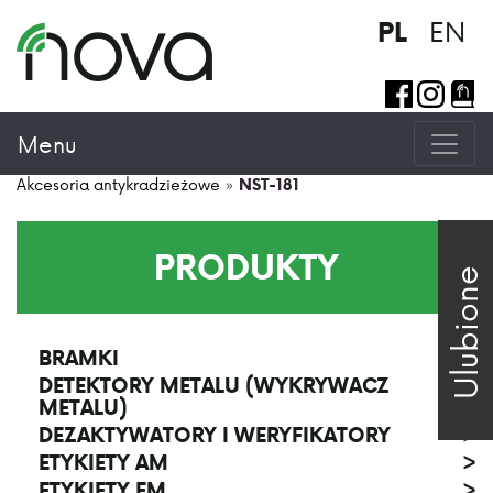
EN
PL
Menu
Akcesoria antykradzieżowe
»
NST-181
PRODUKTY
Ulubione
BRAMKI
>
DETEKTORY METALU (WYKRYWACZ
>
METALU)
DEZAKTYWATORY I WERYFIKATORY
>
ETYKIETY AM
>
ETYKIETY EM
>