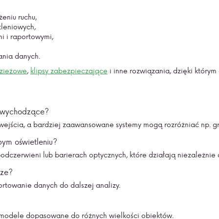
eniu ruchu,
tleniowych,
i i raportowymi,
nia danych.
dzieżowe
,
klipsy zabezpieczające
i inne rozwiązania, dzięki którym
i wychodzące?
wejścia, a bardziej zaawansowane systemy mogą rozróżniać
np. g
bym oświetleniu?
dczerwieni lub barierach optycznych, które działają niezależnie 
rze?
ortowanie danych do dalszej analizy.
 modele dopasowane do różnych wielkości obiektów.