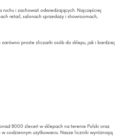
za ruchu i zachowań odwiedzających. Najczęściej
iach retail, salonach sprzedaży i showroomach,
arówno proste zliczarki osób do sklepu, jak i bardziej
ponad 8000 zleceń w sklepach na terenie Polski oraz
ne w codziennym użytkowaniu. Nasze liczniki wyróżniają