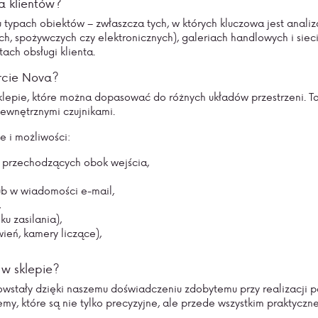
a klientów?
u typach obiektów – zwłaszcza tych, w których kluczowa jest anali
ch, spożywczych czy elektronicznych), galeriach handlowych i siec
ach obsługi klienta.
ercie Nova?
lepie, które można dopasować do różnych układów przestrzeni. To z
ewnętrznymi czujnikami.
 i możliwości:
 przechodzących obok wejścia,
ub w wiadomości e-mail,
,
u zasilania),
ień, kamery liczące),
 w sklepie?
owstały dzięki naszemu doświadczeniu zdobytemu przy realizacji 
temy, które są nie tylko precyzyjne, ale przede wszystkim praktycz