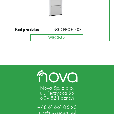
NGD PROFI 40X
Kod produktu
WIĘCEJ >
Nova Sp. z o.o.
ul. Perzycka 83
60-182 Poznań
+48 61 661 06 20
info@nova.com.pl