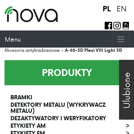
EN
PL
Menu
Akcesoria antykradzieżowe
»
A-55-3D Plexi VIII Light 3D
PRODUKTY
Ulubione
BRAMKI
>
DETEKTORY METALU (WYKRYWACZ
>
METALU)
DEZAKTYWATORY I WERYFIKATORY
>
ETYKIETY AM
>
ETYKIETY EM
>