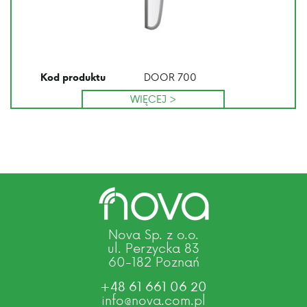
DOOR 700
Kod produktu
WIĘCEJ >
Nova Sp. z o.o.
ul. Perzycka 83
60-182 Poznań
+48 61 661 06 20
info@nova.com.pl