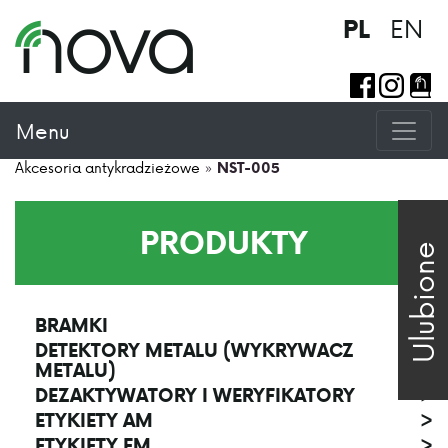
EN
PL
Menu
Akcesoria antykradzieżowe
»
NST-005
PRODUKTY
Ulubione
BRAMKI
>
DETEKTORY METALU (WYKRYWACZ
>
METALU)
DEZAKTYWATORY I WERYFIKATORY
>
ETYKIETY AM
>
ETYKIETY EM
>