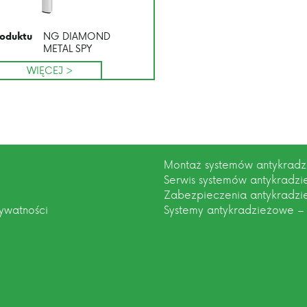
NG DIAMOND
oduktu
METAL SPY
WIĘCEJ >
Montaż systemów antykrad
Serwis systemów antykradz
Zabezpieczenia antykradz
rywatności
Systemy antykradzieżowe –