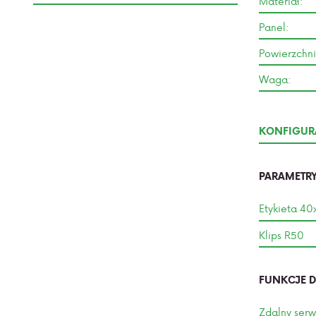
Materiał:
Panel:
Powierzchn
Waga:
KONFIGUR
PARAMETRY
Etykieta 4
Klips R50
FUNKCJE 
Zdalny serw