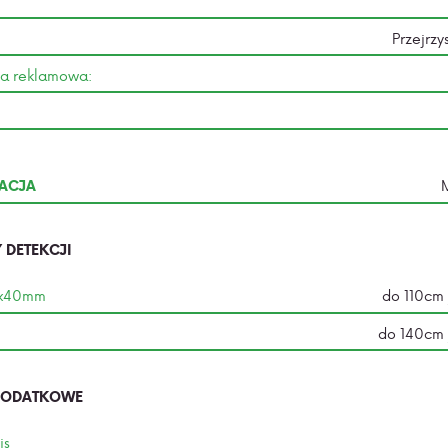
Przejrzy
ia reklamowa:
ACJA
 DETEKCJI
0x40mm
do 110cm
do 140cm
DODATKOWE
is