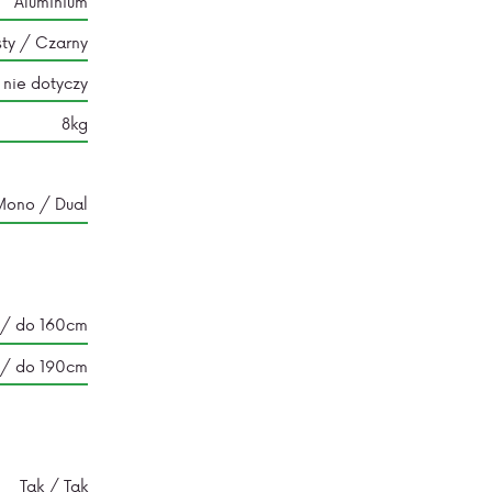
Aluminium
sty / Czarny
nie dotyczy
8kg
Mono / Dual
 / do 160cm
 / do 190cm
Tak / Tak