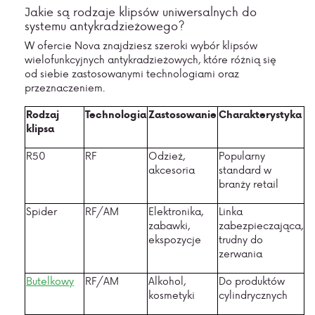
Jakie są rodzaje klipsów uniwersalnych do
systemu antykradzieżowego?
W ofercie Nova znajdziesz szeroki wybór klipsów
wielofunkcyjnych antykradzieżowych, które różnią się
od siebie zastosowanymi technologiami oraz
przeznaczeniem.
Rodzaj
Technologia
Zastosowanie
Charakterystyka
klipsa
R50
RF
Odzież,
Popularny
akcesoria
standard w
branży retail
Spider
RF/AM
Elektronika,
Linka
zabawki,
zabezpieczająca,
ekspozycje
trudny do
zerwania
Butelkowy
RF/AM
Alkohol,
Do produktów
kosmetyki
cylindrycznych