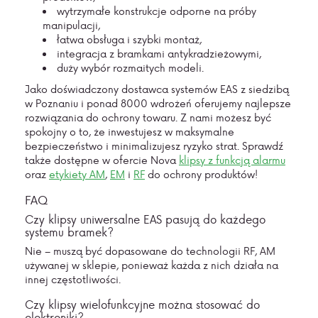
wytrzymałe konstrukcje odporne na próby
manipulacji,
łatwa obsługa i szybki montaż,
integracja z bramkami antykradzieżowymi,
duży wybór rozmaitych modeli.
Jako doświadczony dostawca systemów EAS z siedzibą
w Poznaniu i ponad 8000 wdrożeń oferujemy najlepsze
rozwiązania do ochrony towaru. Z nami możesz być
spokojny o to, że inwestujesz w maksymalne
bezpieczeństwo i minimalizujesz ryzyko strat. Sprawdź
także dostępne w ofercie Nova
klipsy z funkcją alarmu
oraz
etykiety AM
,
EM
i
RF
do ochrony produktów!
FAQ
Czy klipsy uniwersalne EAS pasują do każdego
systemu bramek?
Nie – muszą być dopasowane do technologii
RF, AM
używanej w sklepie, ponieważ każda z nich działa na
innej częstotliwości.
Czy klipsy wielofunkcyjne można stosować do
elektroniki?