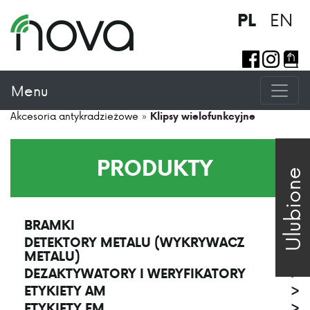
EN
PL
Menu
Akcesoria antykradzieżowe
»
Klipsy wielofunkcyjne
PRODUKTY
Ulubione
BRAMKI
>
DETEKTORY METALU (WYKRYWACZ
>
METALU)
DEZAKTYWATORY I WERYFIKATORY
>
ETYKIETY AM
>
ETYKIETY EM
>