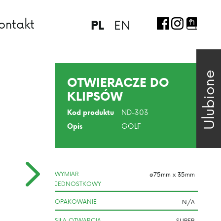
ontakt
EN
PL
Ulubione
OTWIERACZE DO
KLIPSÓW
ND-303
Kod produktu
GOLF
Opis
WYMIAR
JEDNOSTKOWY
OPAKOWANIE
SIŁA OTWARCIA