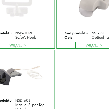
NSB-H091
NST-181
oduktu
Kod produktu
Safer’s Hook
Optical T
Opis
WIĘCEJ >
WIĘCEJ >
NSD-303
oduktu
Manual Super Tag