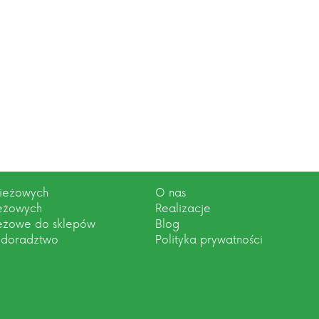
zieżowych
O nas
ieżowych
Realizacje
ieżowe do sklepów
Blog
 doradztwo
Polityka prywatności