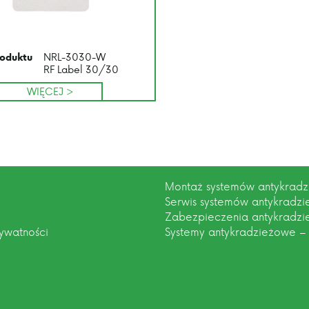
NRL-3030-W
oduktu
RF Label 30/30
WIĘCEJ >
Montaż systemów antykrad
Serwis systemów antykradz
Zabezpieczenia antykradz
rywatności
Systemy antykradzieżowe –