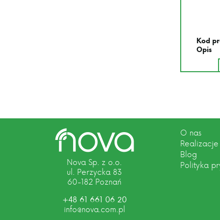
Kod pr
Opis
O nas
Realizacje
Blog
Nova Sp. z o.o.
Polityka p
ul. Perzycka 83
60-182 Poznań
+48 61 661 06 20
info@nova.com.pl