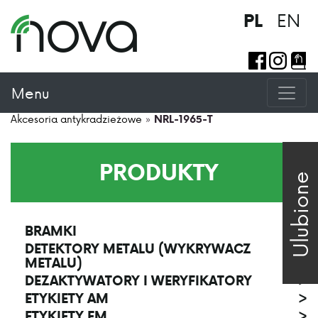
EN
PL
Menu
Akcesoria antykradzieżowe
»
NRL-1965-T
PRODUKTY
Ulubione
BRAMKI
>
DETEKTORY METALU (WYKRYWACZ
>
METALU)
DEZAKTYWATORY I WERYFIKATORY
>
ETYKIETY AM
>
ETYKIETY EM
>