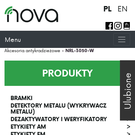
EN
PL
Menu
Akcesoria antykradzieżowe
»
NRL-3050-W
PRODUKTY
Ulubione
BRAMKI
>
DETEKTORY METALU (WYKRYWACZ
>
METALU)
DEZAKTYWATORY I WERYFIKATORY
>
ETYKIETY AM
>
ETYKIETY EM
>