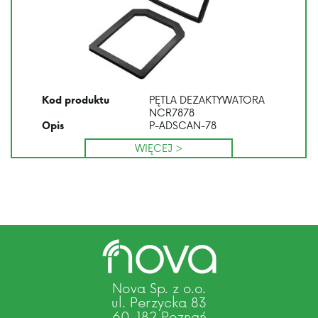
PĘTLA DEZAKTYWATORA
Kod produktu
NCR7878
P-ADSCAN-78
Opis
WIĘCEJ >
Nova Sp. z o.o.
ul. Perzycka 83
60-182 Poznań