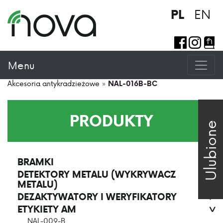
EN
PL
Menu
Akcesoria antykradzieżowe
»
NAL-016B-BC
PRODUKTY
Ulubione
BRAMKI
>
DETEKTORY METALU (WYKRYWACZ
>
METALU)
DEZAKTYWATORY I WERYFIKATORY
>
ETYKIETY AM
>
NAL-009-B