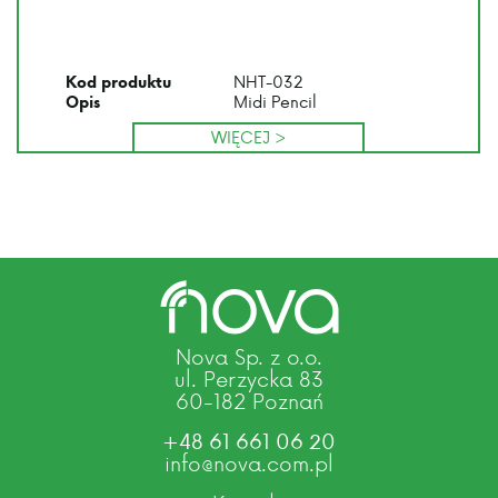
NHT-032
Kod produktu
Midi Pencil
Opis
WIĘCEJ >
Nova Sp. z o.o.
ul. Perzycka 83
60-182 Poznań
+48 61 661 06 20
info@nova.com.pl