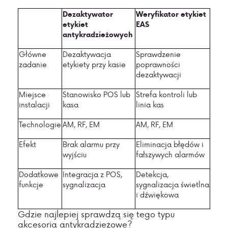
Dezaktywator
Weryfikator etykiet
etykiet
EAS
antykradzieżowych
Główne
Dezaktywacja
Sprawdzenie
zadanie
etykiety przy kasie
poprawności
dezaktywacji
Miejsce
Stanowisko POS lub
Strefa kontroli lub
instalacji
kasa
linia kas
Technologie
AM, RF, EM
AM, RF, EM
Efekt
Brak alarmu przy
Eliminacja błędów i
wyjściu
fałszywych alarmów
Dodatkowe
Integracja z POS,
Detekcja,
funkcje
sygnalizacja
sygnalizacja świetlna
i dźwiękowa
Gdzie najlepiej sprawdzą się tego typu
akcesoria antykradzieżowe?