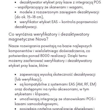
dezaktywator etykiet przy kasie z integracją POS
– współpracujący ze skanerami i wagami,
modele z rozszerzonym zasięgiem dezaktywacji
(do ok. 15–18 cm),
weryfikator etykiet EAS – kontrola poprawności
dezaktywacji.
Co wyróżnia weryfikatory i dezaktywatory
magnetyczne Nova?
Nasze rozwiązania powstają na bazie najlepszych
komponentów i wieloletniego doświadczenia, co
potwierdza ponad 8000 realizacji. Dzięki temu
możemy zaoferować weryfikatory i dezaktywatory
etykiet przy kasie, które:
zapewniają wysoką skuteczność dezaktywacji
(lub weryfikacji),
są kompatybilne z systemami EAS (AM, RF, EM)
oraz
dostępnymi na rynku akcesoriami, w tym
etykietami i klipsami,
umożliwiają integrację ze stanowiskami POS i
kasami samoobsługowymi,
posiadają czytelną sygnalizację dźwiękową i