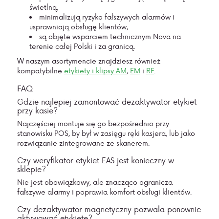
świetlną,
minimalizują
ryzyko fałszywych alarmów i
usprawniają obsługę klientów,
są objęte wsparciem technicznym Nova na
terenie całej Polski i za granicą.
W naszym asortymencie znajdziesz również
kompatybilne
etykiety
i klipsy
AM
,
EM
i
RF
.
FAQ
Gdzie najlepiej zamontować dezaktywator etykiet
przy kasie?
Najczęściej montuje się go bezpośrednio przy
stanowisku POS, by był w zasięgu ręki kasjera, lub jako
rozwiązanie zintegrowane ze skanerem.
Czy weryfikator etykiet EAS jest konieczny w
sklepie?
Nie jest obowiązkowy, ale znacząco ogranicza
fałszywe alarmy i poprawia komfort obsługi klientów.
Czy dezaktywator magnetyczny pozwala ponownie
aktywować etykietę?