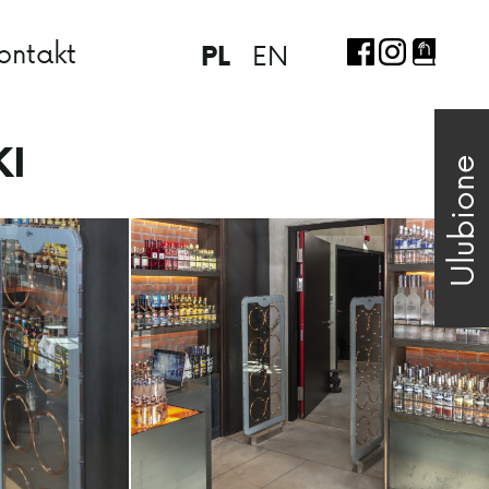
ontakt
EN
PL
KI
Ulubione