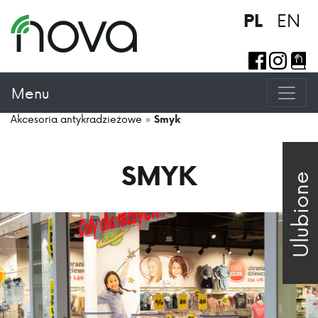
EN
PL
Menu
Akcesoria antykradzieżowe
»
Smyk
SMYK
Ulubione